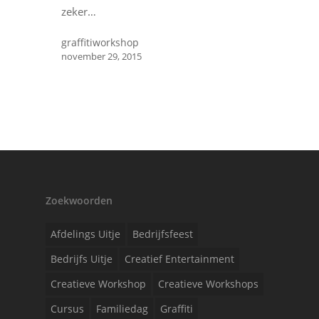
zeker…
graffitiworkshop
november 29, 2015
Zoekwoorden
Afdelings Uitje
Bedrijfsfeest
Bedrijfs Uitje
Creatief Entertainment
Creatieve Workshop
Creatieve Workshops
Cursus
Familiedag
Graffiti