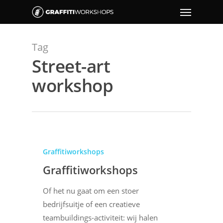
Tag
Street-art
workshop
Graffitiworkshops
Graffitiworkshops
Of het nu gaat om een stoer
bedrijfsuitje of een creatieve
teambuildings-activiteit: wij halen