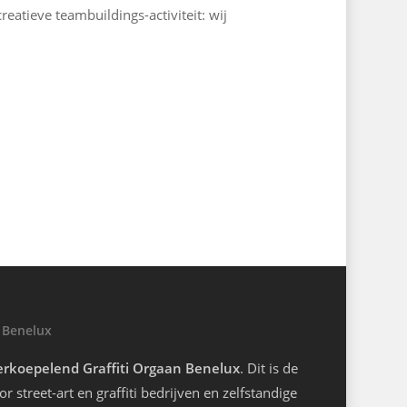
reatieve teambuildings-activiteit: wij
 Benelux
rkoepelend Graffiti Orgaan Benelux
. Dit is de
r street-art en graffiti bedrijven en zelfstandige