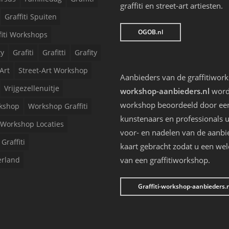
graffiti en street-art artiesten.
Graffiti Spuiten
OGOB.nl
fiti Workshops
ty
Grafiti
Grafitti
Grafity
Art
Street-Art Workshop
Aanbieders van de graffitiwor
Vrijgezellenuitje
workshop-aanbieders.nl
worde
workshop beoordeeld door een 
kshop
Workshop Graffiti
kunstenaars en professionals u
Workshop Locaties
voor- en nadelen van de aanbi
Graffiti
kaart gebracht zodat u een we
erland
van een graffitiworkshop.
Graffiti-workshop-aanbieders.