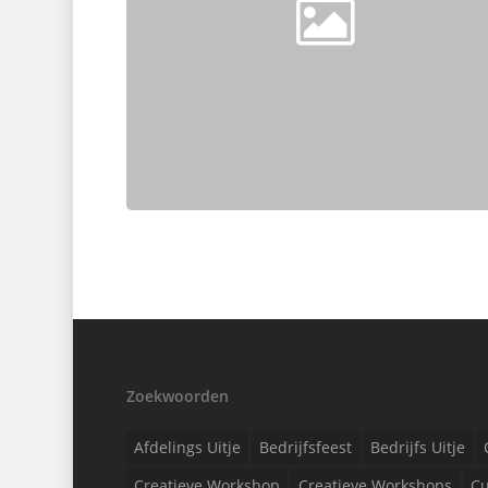
Zoekwoorden
Afdelings Uitje
Bedrijfsfeest
Bedrijfs Uitje
Creatieve Workshop
Creatieve Workshops
Cu