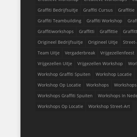
Graffiti Bedrijfsuitje
Graffiti Cursus
Graffitie
Graffiti Teambuilding
Graffiti Workshop
Graf
Graffitiworkshops
Graffitti
Graffittie
Graffit
Origineel Bedrijfsuitje
Origineel Uitje
Street-
Team Uitje
Vergaderbreak
Vrijgezellenfeest
Vrijgezellen Uitje
Vrijgezellen Workshop
Wor
Workshop Graffiti Spuiten
Workshop Locatie
Workshop Op Locatie
Workshops
Workshops 
Workshops Graffiti Spuiten
Workshops In Ned
Workshops Op Locatie
Workshop Street-Art