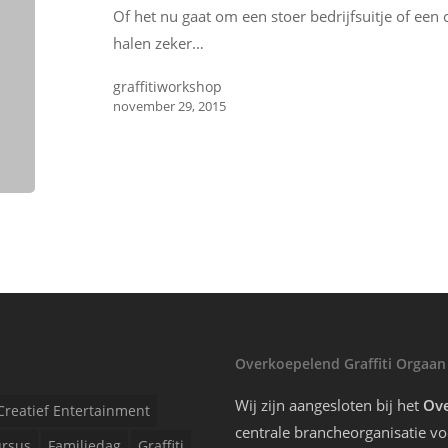
Of het nu gaat om een stoer bedrijfsuitje of een c
halen zeker…
graffitiworkshop
november 29, 2015
Overkoepelend Graffiti Orgaan
Wij zijn aangesloten bij het
Ove
Creatief Entertainment
centrale brancheorganisatie voo
rsus
Familiedag
Graffiti