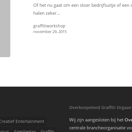
Of het nu gaat om een stoer bedrijfsuitje of een c
halen zeker…
graffitiworkshop
november 29, 2015
Overkoepelend Graffiti Orgaan
Wij zijn aangesloten bij het
Ove
Creatief Entertainment
centrale brancheorganisatie voo
rsus
Familiedag
Graffiti