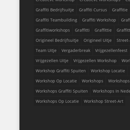
Graffiti Bedrijfsuitje
Graffiti Cursus
Graffitie
Graffiti Teambuilding
Graffiti Workshop
Graf
Graffitiworkshops
Graffitti
Graffittie
Graffit
Origineel Bedrijfsuitje
Origineel Uitje
Street-
Team Uitje
Vergaderbreak
Vrijgezellenfeest
Vrijgezellen Uitje
Vrijgezellen Workshop
Wor
Workshop Graffiti Spuiten
Workshop Locatie
Workshop Op Locatie
Workshops
Workshops 
Workshops Graffiti Spuiten
Workshops In Ned
Workshops Op Locatie
Workshop Street-Art