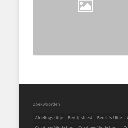
Zoekwoorden
Afdelings Uitje
Bedrijfsfeest
Bedrijfs Uitje
Creatieve Workshop
Creatieve Workshops
Cu