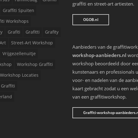
graffiti en street-art artiesten.
Graffiti Spuiten
OGOB.nl
fiti Workshops
ty
Grafiti
Grafitti
Grafity
Art
Street-Art Workshop
Aanbieders van de graffitiwor
Vrijgezellenuitje
workshop-aanbieders.nl
worde
workshop beoordeeld door een 
kshop
Workshop Graffiti
kunstenaars en professionals u
Workshop Locaties
voor- en nadelen van de aanbi
Graffiti
kaart gebracht zodat u een we
erland
van een graffitiworkshop.
Graffiti-workshop-aanbieders.