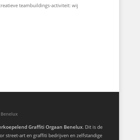
reatieve teambuildings-activiteit: wij
 Benelux
rkoepelend Graffiti Orgaan Benelux
. Dit is de
r street-art en graffiti bedrijven en zelfstandige