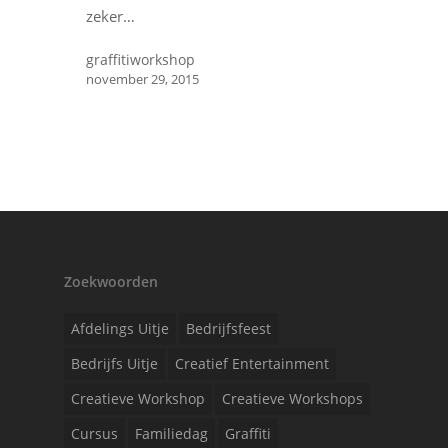
zeker…
graffitiworkshop
november 29, 2015
Zoekwoorden
Afdelings Uitje
Bedrijfsfeest
Bedrijfs Uitje
Creatief Entertainment
Creatieve Workshop
Creatieve Workshops
Cursus
Familiedag
Graffiti