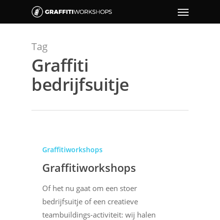
Tag
Graffiti
bedrijfsuitje
Graffitiworkshops
Graffitiworkshops
Of het nu gaat om een stoer
bedrijfsuitje of een creatieve
teambuildings-activiteit: wij halen